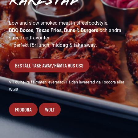
karlstad
Low and slow smoked meat in streefoodstyle.
BBQ Boxes, Texas Fries, Buns
&
Burgers
och andra
streetfoodfavoriter
– perfekt för lunch, middag & take away.
BESTÄLL TAKE AWAY/HÄMTA HOS OSS
Vill du hellre få maten levererad? Få den levererad via Foodora eller
Wolt!
FOODORA
WOLT