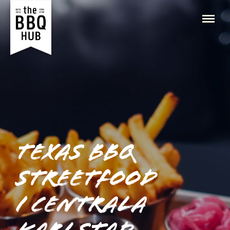
Meny
Texas BBQ
Streetfood
i centrala