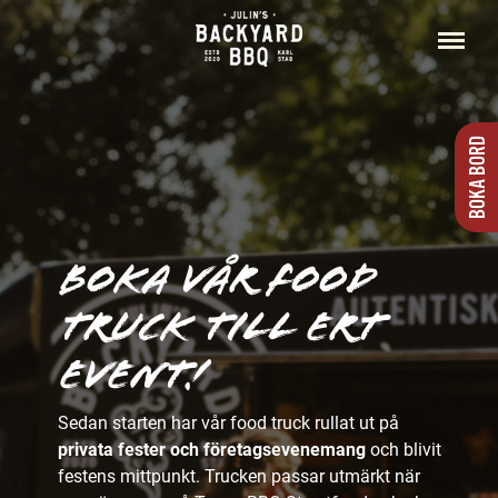
Hoppa
till
Meny
innehåll
BOKA BORD
Boka vår Food
truck till ert
event!
Sedan starten har vår food truck rullat ut på
privata fester och företagsevenemang
och blivit
festens mittpunkt. Trucken passar utmärkt när