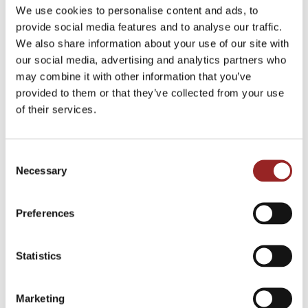
We use cookies to personalise content and ads, to
provide social media features and to analyse our traffic.
We also share information about your use of our site with
our social media, advertising and analytics partners who
may combine it with other information that you’ve
provided to them or that they’ve collected from your use
of their services.
Consent
Lite praktiska punkter
Necessary
Selection
Finns det el 16/32 amp i närheten så är det toppen. Om inte så tar vi
Preferences
med vårt elverk (som låter som en mindre gräsklippare och brukar
inte störa).
Statistics
Trucken är 9x3m och behöver stå på en plan yta.
Marketing
Vi brukar komma ca. 30–45min innan servering för att förbereda och