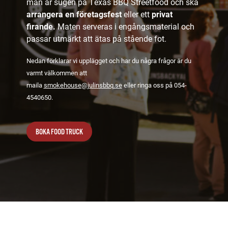
man är sugen på Texas BBQ Streetfood och ska
arrangera en företagsfest
eller ett
privat
firande.
Maten serveras i engångsmaterial och
passar utmärkt att ätas på stående fot.
Nedan förklarar vi upplägget och har du några frågor är du
varmt välkommen att
maila
smokehouse@julinsbbq.se
eller ringa oss på 054-
4540650.
BOKA FOOD TRUCK