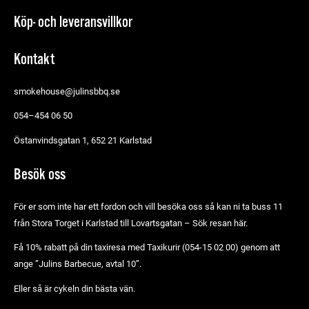
Köp- och leveransvillkor
Kontakt
smokehouse@julinsbbq.se
054–454 06 50
Östanvindsgatan 1, 652 21 Karlstad
Besök oss
För er som inte har ett fordon och vill besöka oss så kan ni ta buss 11
från Stora Torget i Karlstad till Lovartsgatan –
Sök resan här.
Få 10% rabatt på din taxiresa med Taxikurir (054-15 02 00) genom att
ange ”Julins Barbecue, avtal 10”.
Eller så är cykeln din bästa vän.