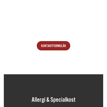
Vill ni boka vår food truck eller bolla idéer inför nästa event?
Slå mig en signal på
054–202 12 01
eller skicka ett mail via vårt
kontaktformulär nedan.
/Anders Julin
KONTAKTFORMULÄR
Allergi & Specialkost