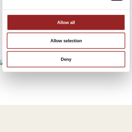
lämnar ca. 20–20min efter servering.
Vi har med oss sopkärl och tar hand om sopor och pant efter eventet.
Allow all
De personer som förbeställt specialkost/allergi säger till i luckan i
samband med att de vill hämta sin mat.
Allow selection
Deny